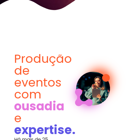
Produção
de
eventos
com
ousadia
e
expertise.
Há mais de 25