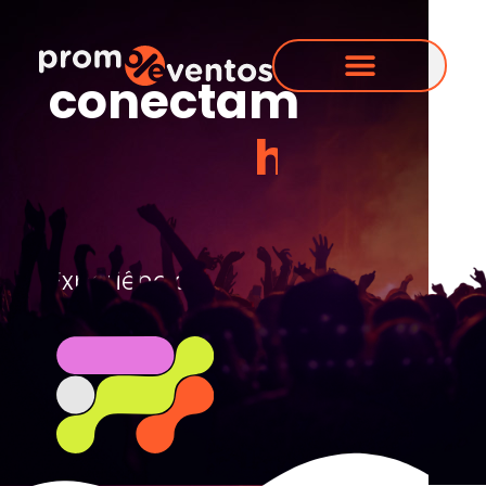
conectam
h
i
s
t
ó
r
i
a
s
.
Experiências
que