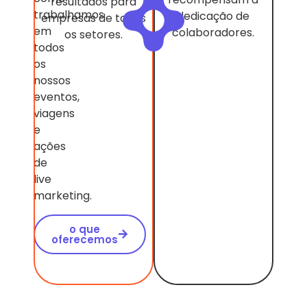
resultados para
trabalhamos
dedicação de
empresas de todos
em
colaboradores.
os setores.
todos
os
nossos
eventos,
viagens
e
ações
de
live
marketing.
o que
oferecemos