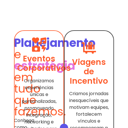
Planejamento
e
Eventos
Viagens
estratégia
Corporativos
de
em
Incentivo
Organizamos
tudo
experiências
Criamos jornadas
únicas e
que
inesquecíveis que
personalizadas,
fazemos.
motivam equipes,
promovendo
fortalecem
integração,
Conheça
vínculos e
networking e
como
recompensam a