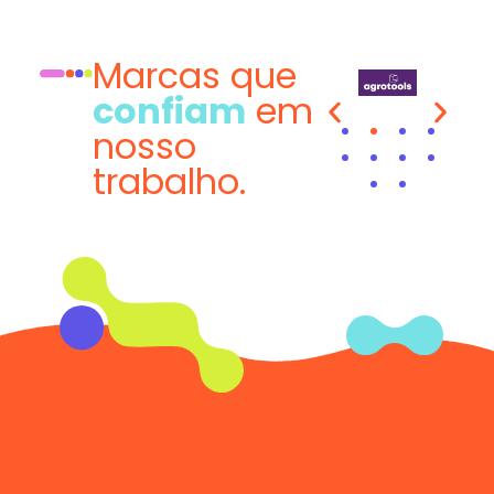
Marcas que
confiam
em
nosso
trabalho.